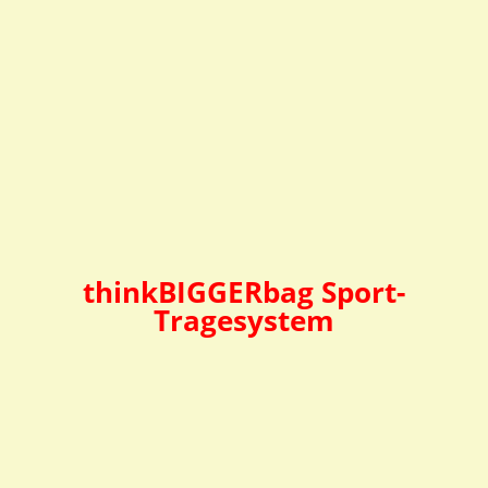
bis
bis
119,95 €
134,95 
thinkBIGGERbag Wasser-
Spezial L
Preisspanne:
129,95
€
–
134,95
€
129,95 €
inkl. MwSt.
bis
134,95 €
thinkBIGGERbag Sport-
Tragesystem
Sport Tragesystem 2024
Junior Sport Tragesystem
2024