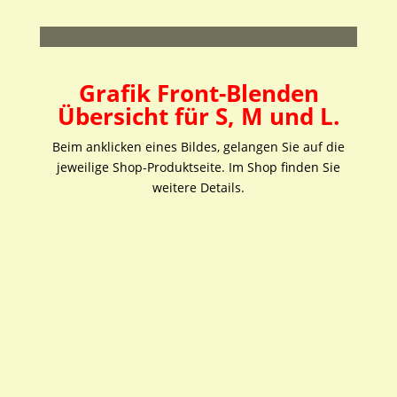
.
Grafik Front-Blenden
Übersicht
für S, M und L.
Beim anklicken eines Bildes, gelangen Sie auf die
jeweilige Shop-Produktseite. Im Shop finden Sie
weitere Details.
Front-Blende Beach
Preisspanne
19,95
€
–
20,95
€
inkl.
Front-Blende Awesome
19,95 €
MwSt.
Preisspanne:
19,95
€
–
20,95
€
inkl.
bis
19,95 €
MwSt.
20,95 €
bis