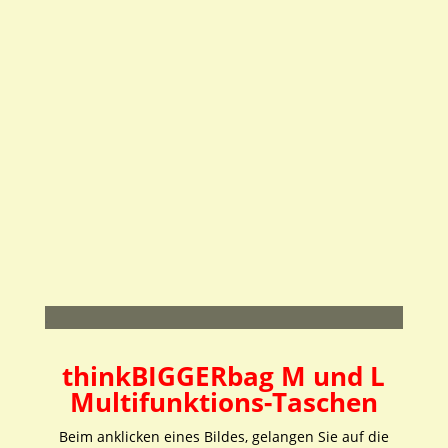
tBbag S +Standard-
Designs
tBbag S +tBbag Design-
59,95
€
inkl. MwSt.
Auswahl Front-Blende
64,95
€
inkl. MwSt.
tBbag S +Front-Blende
mit eigenem Motiv / Logo
69,95
€
inkl. MwSt.
.
thinkBIGGERbag M und L
Multifunktions-Taschen
Beim anklicken eines Bildes, gelangen Sie auf die