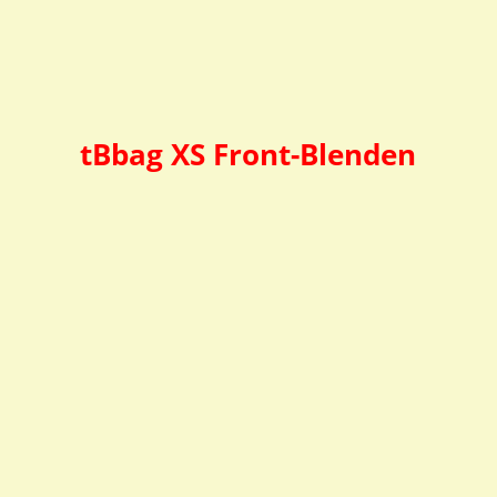
Front-Blende XS mit dem
eigenen Design.
20,95
€
inkl. MwSt.
tBbag XS Front-Blenden
Front-Blende XS Design
Front-Blende XS Design
Fuchs
Inline-Skater
16,95
€
inkl. MwSt.
16,95
€
inkl. MwSt.
Front-Blende XS Design
Front-Blende XS Design