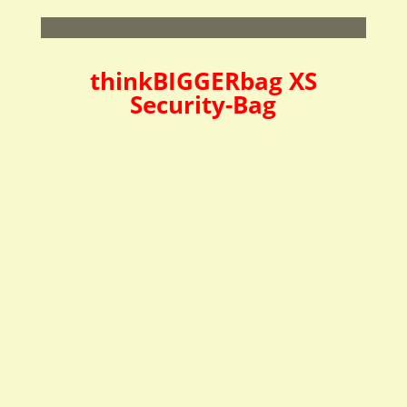
.
thinkBIGGERbag XS
Security-Bag
tBbag XS Security-Bag
+Standard-Designs
tBbag XS Security-Bag
69,95
€
inkl. MwSt.
+Front-Blende XS mit
eigenem Motiv / Logo
79,95
€
inkl. MwSt.