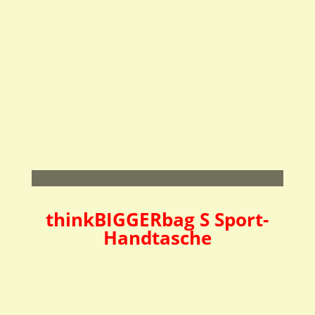
Skateboard
Bike
16,95
€
inkl. MwSt.
16,95
€
inkl. MwSt.
Front-Blende XS Design
Front-Blende XS Design
Motorbike
Leer
16,95
€
inkl. MwSt.
9,45
€
inkl. MwSt.
.
thinkBIGGERbag S Sport-
Handtasche