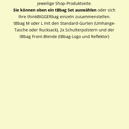
jeweilige Shop-Produktseite.
Sie können oben ein tBbag Set auswählen
oder sich
Ihre thinkBIGGERbag einzeln zusammenstellen.
tBbag M oder L mit den Standard-Gurten (Umhänge-
Tasche oder Rucksack), 2x Schulterpolstern und der
tBbag Front-Blende (tBbag-Logo und Reflektor)
thinkBIGGERbag M
thinkBIGGERbag L
Preisspanne:
Preissp
114,95
€
–
119,95
€
129,95
€
–
134,95
€
114,95 €
129,95 
inkl. MwSt.
inkl. MwSt.
bis
bis
119,95 €
134,95 
thinkBIGGERbag M Crem
thinkBIGGERbag L Crem
Weiß
Weiß
Preisspanne:
Preissp
114,95
€
–
119,95
€
129,95
€
–
134,95
€
114,95 €
129,95 
inkl. MwSt.
inkl. MwSt.