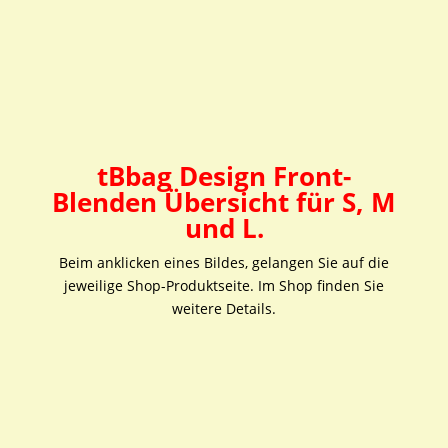
Front-Blende LEER (Crem
Front-Blende M oder L
White)
mit dem eigenen Design.
Preisspanne:
Preisspanne
9,95
€
–
10,95
€
inkl.
23,95
€
–
24,95
€
inkl.
9,95 €
23,95 €
MwSt.
MwSt.
bis
bis
10,95 €
24,95 €
tBbag Design Front-
Blenden Übersicht
für S, M
und L.
Beim anklicken eines Bildes, gelangen Sie auf die
jeweilige Shop-Produktseite. Im Shop finden Sie
weitere Details.