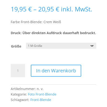
Preisspanne:
19,95
€
–
20,95
€
inkl. MwSt.
19,95 €
bis
Farbe Front-Blende: Crem Weiß
20,95 €
Druck: Über direkten Aufdruck dauerhaft bedruckt.
Größe
Front-
In den Warenkorb
Blende
Schmetterling
1
Menge
Artikelnummer:
n. v.
Kategorie:
Foto Front-Blende
Schlagwort:
Front-Blende