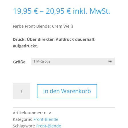
Preisspanne:
19,95
€
–
20,95
€
inkl. MwSt.
19,95 €
bis
Farbe Front-Blende: Crem Weiß
20,95 €
Druck: Über direkten Aufdruck dauerhaft
aufgedruckt.
Größe
Front-
In den Warenkorb
Blende
Cat
Face
white
Artikelnummer:
n. v.
Menge
Kategorie:
Front-Blende
Schlagwort:
Front-Blende