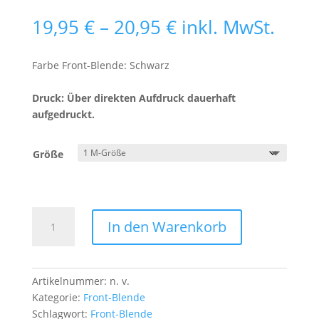
Preisspanne:
19,95
€
–
20,95
€
inkl. MwSt.
19,95 €
bis
Farbe Front-Blende: Schwarz
20,95 €
Druck: Über direkten Aufdruck dauerhaft
aufgedruckt.
Größe
Front-
In den Warenkorb
Blende
Weintrauben
Menge
Artikelnummer:
n. v.
Kategorie:
Front-Blende
Schlagwort:
Front-Blende