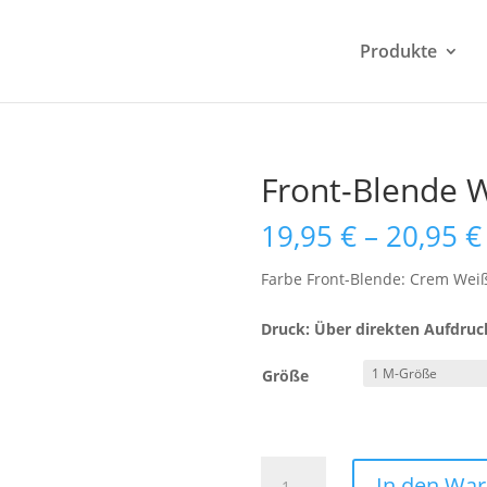
Produkte
Front-Blende 
19,95
€
–
20,95
€
Farbe Front-Blende: Crem Wei
Druck: Über direkten Aufdruc
Größe
Front-
In den Wa