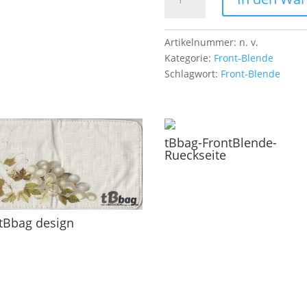
Blende
Weintrauben
w
Artikelnummer:
n. v.
Menge
Kategorie:
Front-Blende
Schlagwort:
Front-Blende
tBbag-FrontBlende-
Rueckseite
tBbag design