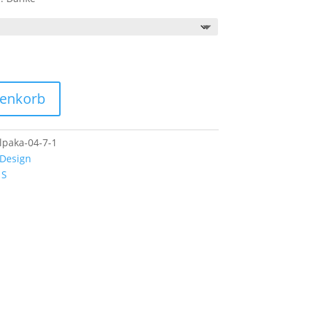
renkorb
lpaka-04-7-1
-Design
,
S