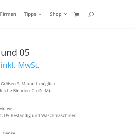
Firmen
Tipps
Shop
Hund 05
Preisspanne:
inkl. MwSt.
19,95 €
bis
20,95 €
g-Größen S, M und L möglich.
gleiche Blenden-Größe M).
Motive.
est, UV-Beständig und Waschmaschinen
n. Danke