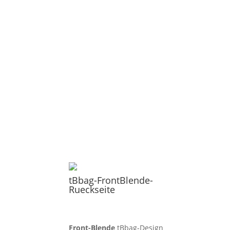
tBbag-FrontBlende-
Rueckseite
Front-Blende
tBbag-Design