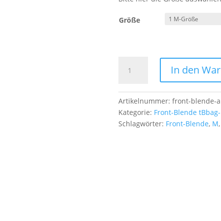
Größe
Front-
In den Wa
Blende
Hund
05
Artikelnummer:
front-blende-a
Menge
Kategorie:
Front-Blende tBbag
Schlagwörter:
Front-Blende
,
M