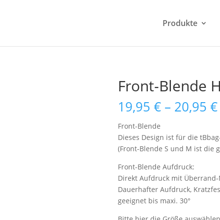
Produkte
Front-Blende 
19,95
€
–
20,95
€
Front-Blende
Dieses Design ist für die tBba
(Front-Blende S und M ist die 
Front-Blende Aufdruck:
Direkt Aufdruck mit Überrand-
Dauerhafter Aufdruck, Kratzf
geeignet bis maxi. 30°
Bitte hier die Größe auswähle