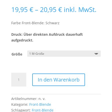
Preisspanne:
19,95
€
–
20,95
€
inkl. MwSt.
19,95 €
bis
Farbe Front-Blende: Schwarz
20,95 €
Druck: Über direkten Aufdruck dauerhaft
aufgedruckt.
Größe
Front-
In den Warenkorb
Blende
Mietze
in
Wolken
Artikelnummer:
n. v.
Menge
Kategorie:
Front-Blende
Schlagwort:
Front-Blende