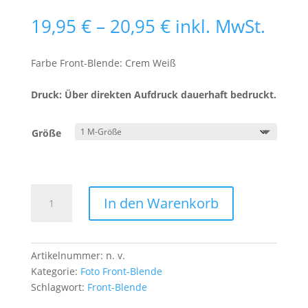
Preisspanne:
19,95
€
–
20,95
€
inkl. MwSt.
19,95 €
bis
Farbe Front-Blende: Crem Weiß
20,95 €
Druck: Über direkten Aufdruck dauerhaft bedruckt.
Größe
Front-
In den Warenkorb
Blende
Eistobel
Wasserfall
Menge
Artikelnummer:
n. v.
Kategorie:
Foto Front-Blende
Schlagwort:
Front-Blende