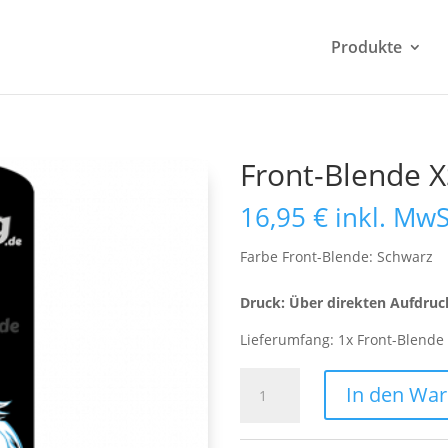
Produkte
Front-Blende X
16,95
€
inkl. MwS
Farbe Front-Blende: Schwarz
Druck: Über direkten Aufdruc
Lieferumfang: 1x Front-Blende
Front-
In den Wa
Blende
XS
Design