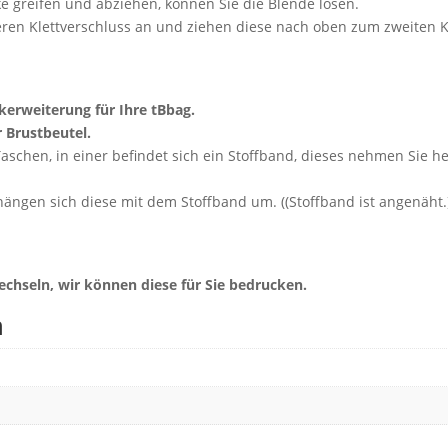
e greifen und abziehen, können Sie die Blende lösen.
eren Klettverschluss an und ziehen diese nach oben zum zweiten K
ikerweiterung für Ihre tBbag.
r Brustbeutel.
Taschen, in einer befindet sich ein Stoffband, dieses nehmen Sie 
gen sich diese mit dem Stoffband um. ((Stoffband ist angenäht.)) 
echseln, wir können diese für Sie bedrucken.
n