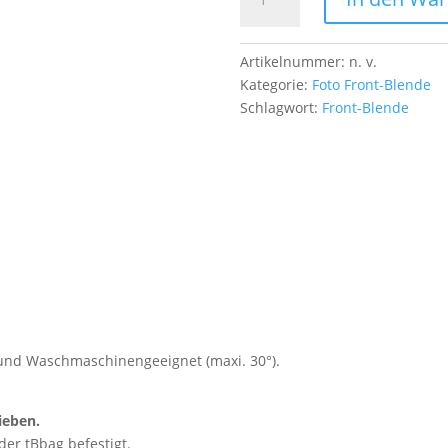
Blende
Sonnenuntergang
Menge
Artikelnummer:
n. v.
Kategorie:
Foto Front-Blende
Schlagwort:
Front-Blende
g und Waschmaschinengeeignet (maxi. 30°).
ieben.
der tBbag befestigt.