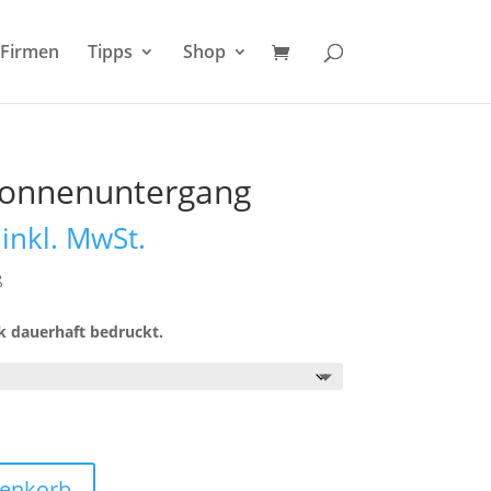
Firmen
Tipps
Shop
Sonnenuntergang
Preisspanne:
inkl. MwSt.
19,95 €
bis
ß
20,95 €
k dauerhaft bedruckt.
renkorb