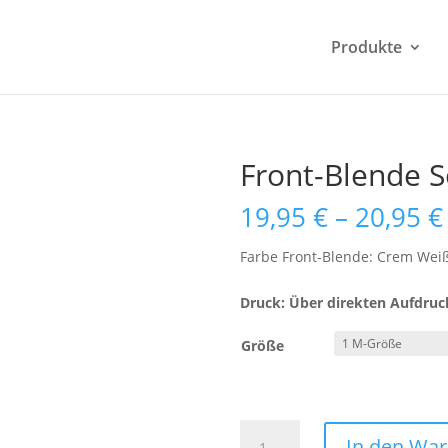
Produkte
Front-Blende 
19,95
€
–
20,95
€
Farbe Front-Blende: Crem Wei
Druck: Über direkten Aufdruc
Größe
Front-
In den Wa