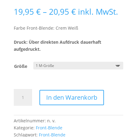
Preisspanne:
19,95
€
–
20,95
€
inkl. MwSt.
19,95 €
bis
Farbe Front-Blende: Crem Weiß
20,95 €
Druck: Über direkten Aufdruck dauerhaft
aufgedruckt.
Größe
Front-
In den Warenkorb
Blende
Totenkopf
mit
Helm
Artikelnummer:
n. v.
2
Kategorie:
Front-Blende
w
Schlagwort:
Front-Blende