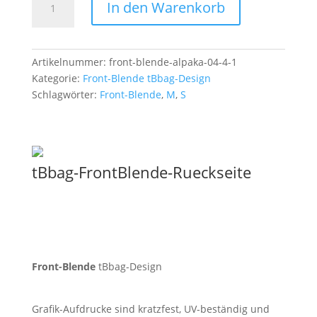
In den Warenkorb
Blende
Energie
03
Menge
Artikelnummer:
front-blende-alpaka-04-4-1
Kategorie:
Front-Blende tBbag-Design
Schlagwörter:
Front-Blende
,
M
,
S
tBbag-FrontBlende-Rueckseite
Front-Blende
tBbag-Design
Grafik-Aufdrucke sind kratzfest, UV-beständig und