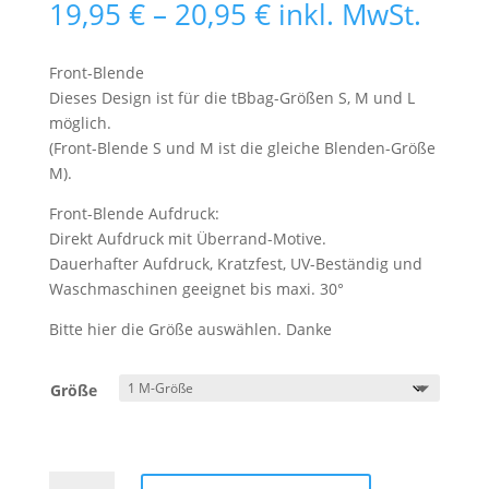
Preisspanne:
19,95
€
–
20,95
€
inkl. MwSt.
19,95 €
bis
Front-Blende
20,95 €
Dieses Design ist für die tBbag-Größen S, M und L
möglich.
(Front-Blende S und M ist die gleiche Blenden-Größe
M).
Front-Blende Aufdruck:
Direkt Aufdruck mit Überrand-Motive.
Dauerhafter Aufdruck, Kratzfest, UV-Beständig und
Waschmaschinen geeignet bis maxi. 30°
Bitte hier die Größe auswählen. Danke
Größe
Front-