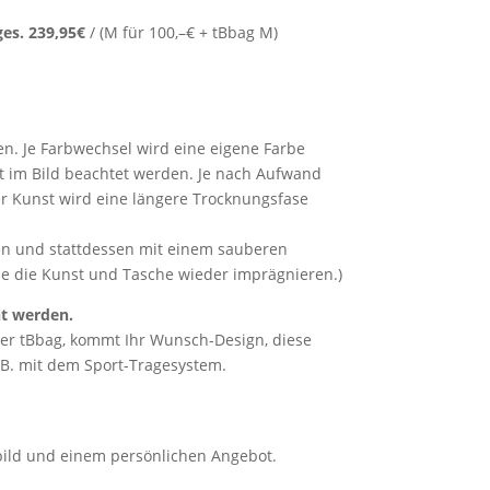
ges. 239,95€
/ (M für 100,–€ + tBbag M)
en. Je Farbwechsel wird eine eigene Farbe
ext im Bild beachtet werden. Je nach Aufwand
er Kunst wird eine längere Trocknungsfase
ten und stattdessen mit einem sauberen
ie die Kunst und Tasche wieder imprägnieren.)
ht werden.
er tBbag, kommt Ihr Wunsch-Design, diese
z.B. mit dem Sport-Tragesystem.
ubild und einem persönlichen Angebot.