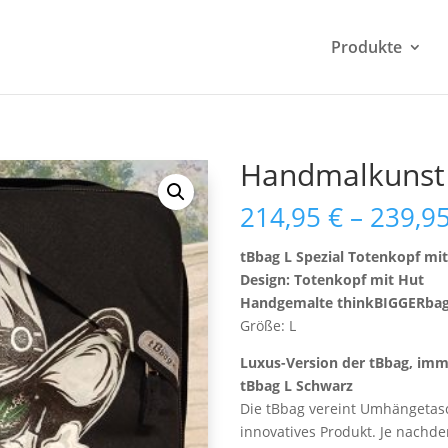
Produkte
Handmalkunst 
214,95
€
–
239,9
tBbag L Spezial Totenkopf mi
Design: Totenkopf mit Hut
Handgemalte thinkBIGGERba
Größe: L
Luxus-Version der tBbag, imm
tBbag L Schwarz
Die tBbag vereint Umhängetasc
innovatives Produkt. Je nachd