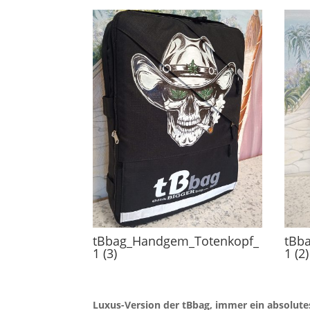
tBbag_Handgem_Totenkopf_
tBb
1 (3)
1 (2)
Luxus-Version der tBbag, immer ein absolute