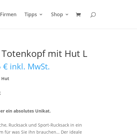
Firmen
Tipps
Shop
Totenkopf mit Hut L
Preisspanne:
5
€
inkl. MwSt.
214,95 €
bis
t Hut
239,95 €
g
er ein absolutes Unikat.
he, Rucksack und Sport-Rucksack in ein
em für was Sie ihn brauchen… Der ideale