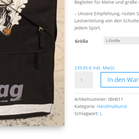
Begleiter für kleine und groß
– Unsere Empfehlung, rüsten S
Lastverteilung von den Schult
jedem Sport.
Größe
239,95
€
inkl. MwSt.
Handmalkunst
In den Wa
Totenkopf
mit
Hut
Artikelnummer:
tBH011
L
Kategorie:
Handmalkunst
Menge
Schlagwort:
L