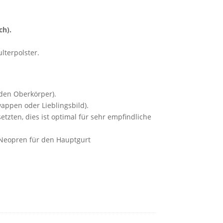
ch).
lterpolster.
 den Oberkörper).
wappen oder Lieblingsbild).
tzten, dies ist optimal für sehr empfindliche
Neopren für den Hauptgurt