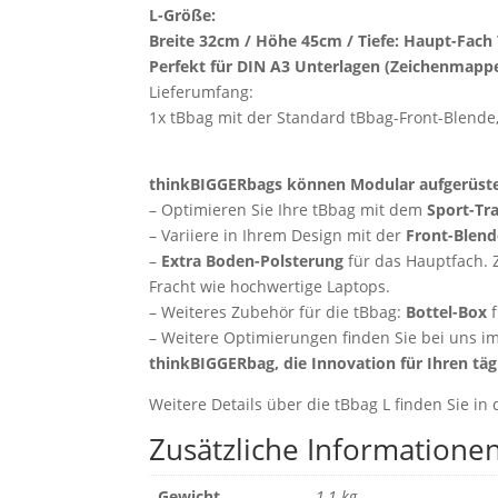
L-Größe:
Breite 32cm / Höhe 45cm / Tiefe: Haupt-Fach 
Perfekt für DIN A3 Unterlagen (Zeichenmappe
Lieferumfang:
1x tBbag mit der Standard tBbag-Front-Blende
thinkBIGGERbags können Modular aufgerüst
– Optimieren Sie Ihre tBbag mit dem
Sport-Tr
– Variiere in Ihrem Design mit der
Front-Blen
–
Extra Boden-Polsterung
für das Hauptfach. Z
Fracht wie hochwertige Laptops.
– Weiteres Zubehör für die tBbag:
Bottel-Box
f
– Weitere Optimierungen finden Sie bei uns im
thinkBIGGERbag, die Innovation für Ihren tägl
Weitere Details über die tBbag L finden Sie in 
Zusätzliche Informatione
Gewicht
1,1 kg