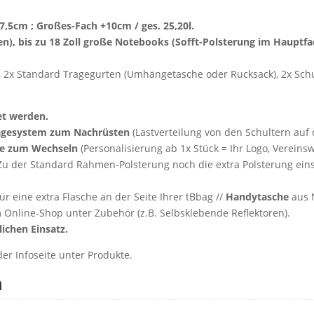
7,5cm ; Großes-Fach +10cm / ges. 25,20l.
n), bis zu 18 Zoll große Notebooks (Sofft-Polsterung im Hauptfa
, 2x Standard Tragegurten (Umhängetasche oder Rucksack), 2x Schu
et werden.
agesystem zum Nachrüsten
(Lastverteilung von den Schultern auf
de zum Wechseln
(Personalisierung ab 1x Stück = Ihr Logo, Vereins
u der Standard Rahmen-Polsterung noch die extra Polsterung einse
ür eine extra Flasche an der Seite Ihrer tBbag //
Handytasche
aus 
 Online-Shop unter Zubehör (z.B. Selbsklebende Reflektoren).
ichen Einsatz.
der Infoseite unter Produkte.
n