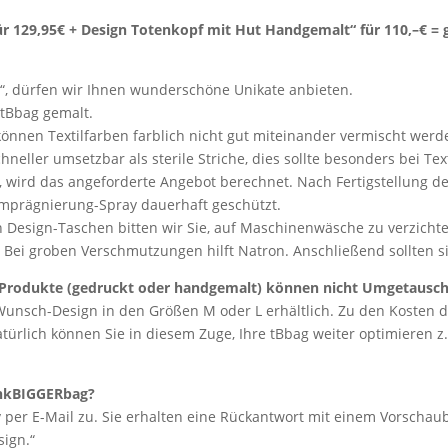
für 129,95€ + Design Totenkopf mit Hut Handgemalt“ für 110,–€
= 
.
“, dürfen wir Ihnen wunderschöne Unikate anbieten.
 tBbag gemalt.
 können Textilfarben farblich nicht gut miteinander vermischt werd
hneller umsetzbar als sterile Striche, dies sollte besonders bei T
 wird das angeforderte Angebot berechnet. Nach Fertigstellung d
Imprägnierung-Spray dauerhaft geschützt.
en Design-Taschen bitten wir Sie, auf Maschinenwäsche zu verzich
. Bei groben Verschmutzungen hilft Natron. Anschließend sollten s
e Produkte (gedruckt oder handgemalt) können nicht Umgetausc
unsch-Design in den Größen M oder L erhältlich. Zu den Kosten d
atürlich können Sie in diesem Zuge, Ihre tBbag weiter optimieren 
hinkBIGGERbag?
v per E-Mail zu. Sie erhalten eine Rückantwort mit einem Vorscha
sign.“