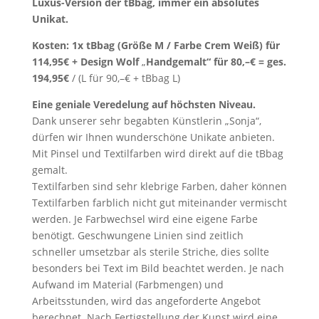
Luxus-Version der tBbag, immer ein absolutes
Unikat.
Kosten: 1x tBbag (Größe M / Farbe
Crem Weiß
) für
114,95€ + Design Wolf
„
Handgemalt“ für 80,–€
= ges.
194,95€
/ (L für 90,–€ + tBbag L)
Eine geniale Veredelung auf höchsten Niveau.
Dank unserer sehr begabten Künstlerin „Sonja“,
dürfen wir Ihnen wunderschöne Unikate anbieten.
Mit Pinsel und Textilfarben wird direkt auf die tBbag
gemalt.
Textilfarben sind sehr klebrige Farben, daher können
Textilfarben farblich nicht gut miteinander vermischt
werden. Je Farbwechsel wird eine eigene Farbe
benötigt. Geschwungene Linien sind zeitlich
schneller umsetzbar als sterile Striche, dies sollte
besonders bei Text im Bild beachtet werden. Je nach
Aufwand im Material (Farbmengen) und
Arbeitsstunden, wird das angeforderte Angebot
berechnet. Nach Fertigstellung der Kunst wird eine