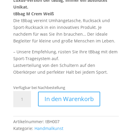
Luxus-Version der tBbag, immer ein absolutes
Unikat.
tBbag M
Crem Weiß
Die tBbag vereint Umhängetasche, Rucksack und
Sport-Rucksack in ein innovatives Produkt. Je
nachdem für was Sie ihn brauchen… Der ideale
Begleiter für kleine und große Menschen im Leben.
– Unsere Empfehlung, rüsten Sie Ihre tBbag mit dem
Sport-Tragesystem auf.
Lastverteilung von den Schultern auf den
Oberkörper und perfekter Halt bei jedem Sport.
Verfügbar bei Nachbestellung
Handmalkunst
In den Warenkorb
Wolf
M
Menge
Artikelnummer:
tBH007
Kategorie:
Handmalkunst