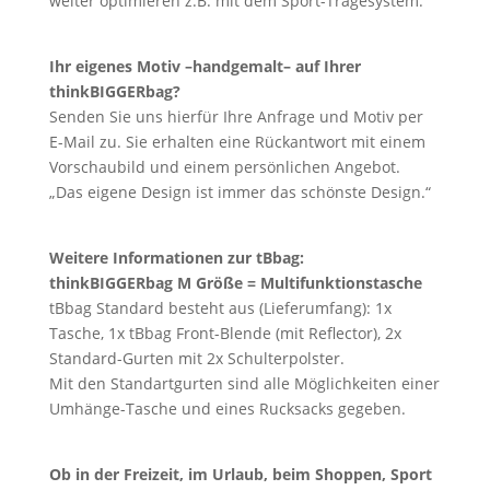
weiter optimieren z.B. mit dem Sport-Tragesystem.
Ihr eigenes Motiv –handgemalt– auf Ihrer
thinkBIGGERbag?
Senden Sie uns hierfür Ihre Anfrage und Motiv per
E-Mail zu. Sie erhalten eine Rückantwort mit einem
Vorschaubild und einem persönlichen Angebot.
„Das eigene Design ist immer das schönste Design.“
Weitere Informationen zur tBbag:
thinkBIGGERbag M Größe = Multifunktionstasche
tBbag Standard besteht aus (Lieferumfang): 1x
Tasche, 1x tBbag Front-Blende (mit Reflector), 2x
Standard-Gurten mit 2x Schulterpolster.
Mit den Standartgurten sind alle Möglichkeiten einer
Umhänge-Tasche und eines Rucksacks gegeben.
Ob in der Freizeit, im Urlaub, beim Shoppen, Sport