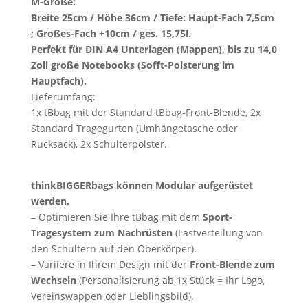
M-Größe:
Breite 25cm / Höhe 36cm / Tiefe: Haupt-Fach 7,5cm
; Großes-Fach +10cm / ges. 15,75l.
Perfekt für DIN A4 Unterlagen (Mappen), bis zu 14,0
Zoll große Notebooks (Sofft-Polsterung im
Hauptfach).
Lieferumfang:
1x tBbag mit der Standard tBbag-Front-Blende, 2x
Standard Tragegurten (Umhängetasche oder
Rucksack), 2x Schulterpolster.
thinkBIGGERbags können Modular aufgerüstet
werden.
– Optimieren Sie Ihre tBbag mit dem
Sport-
Tragesystem zum Nachrüsten
(Lastverteilung von
den Schultern auf den Oberkörper).
– Variiere in Ihrem Design mit der
Front-Blende zum
Wechseln
(Personalisierung ab 1x Stück = Ihr Logo,
Vereinswappen oder Lieblingsbild).