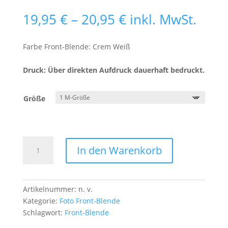
Preisspanne:
19,95
€
–
20,95
€
inkl. MwSt.
19,95 €
bis
Farbe Front-Blende: Crem Weiß
20,95 €
Druck: Über direkten Aufdruck dauerhaft bedruckt.
Größe
Front-
In den Warenkorb
Blende
Amsel
mit
Schnee
Artikelnummer:
n. v.
Menge
Kategorie:
Foto Front-Blende
Schlagwort:
Front-Blende