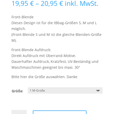
Preisspanne:
19,95
€
–
20,95
€
inkl. MwSt.
19,95 €
bis
Front-Blende
20,95 €
Dieses Design ist für die tBbag-Größen S, M und L
möglich.
(Front-Blende S und M ist die gleiche Blenden-Größe
M).
Front-Blende Aufdruck:
Direkt Aufdruck mit Überrand-Motive.
Dauerhafter Aufdruck, Kratzfest, UV-Beständig und
Waschmaschinen geeignet bis maxi. 30°
Bitte hier die Größe auswählen. Danke
Größe
Front-