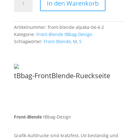
In den Warenkorb
Blende
Falke
03
Menge
Artikelnummer:
front-blende-alpaka-04-4-2
Kategorie:
Front-Blende tBbag-Design
Schlagwörter:
Front-Blende
,
M
,
S
tBbag-FrontBlende-Rueckseite
Front-Blende
tBbag-Design
Grafik-Aufdrucke sind kratzfest, UV-beständig und