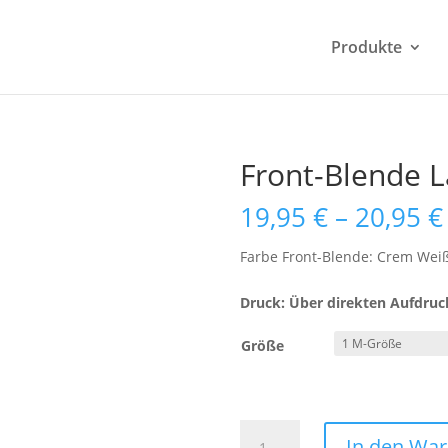
Produkte
Front-Blende 
19,95
€
–
20,95
€
Farbe Front-Blende: Crem Wei
Druck: Über direkten Aufdruc
Größe
Front-
In den Wa