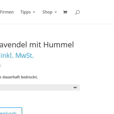
Firmen
Tipps
Shop
Lavendel mit Hummel
Preisspanne:
inkl. MwSt.
19,95 €
bis
ß
20,95 €
k dauerhaft bedruckt.
renkorb