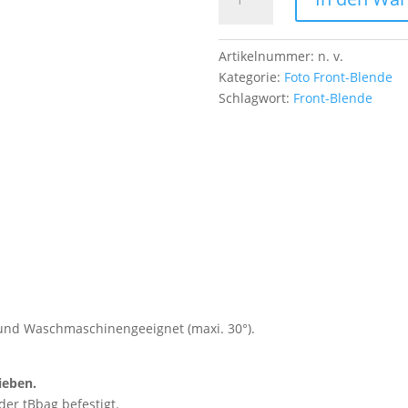
Blende
Lavendel
mit
Artikelnummer:
n. v.
Hummel
Kategorie:
Foto Front-Blende
Menge
Schlagwort:
Front-Blende
g und Waschmaschinengeeignet (maxi. 30°).
ieben.
der tBbag befestigt.