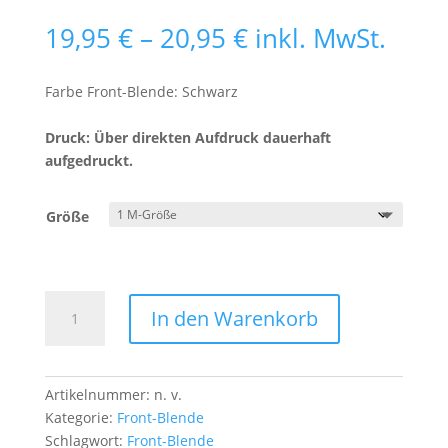
Preisspanne:
19,95
€
–
20,95
€
inkl. MwSt.
19,95 €
bis
Farbe Front-Blende: Schwarz
20,95 €
Druck: Über direkten Aufdruck dauerhaft
aufgedruckt.
Größe
Front-
In den Warenkorb
Blende
Totenkopf
mit
Helm
Artikelnummer:
n. v.
1
Kategorie:
Front-Blende
Menge
Schlagwort:
Front-Blende