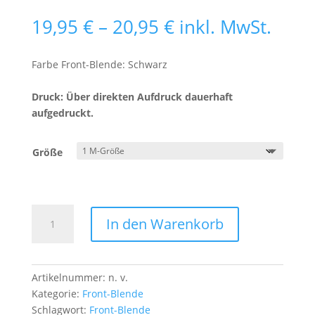
Preisspanne:
19,95
€
–
20,95
€
inkl. MwSt.
19,95 €
bis
Farbe Front-Blende: Schwarz
20,95 €
Druck: Über direkten Aufdruck dauerhaft
aufgedruckt.
Größe
Front-
In den Warenkorb
Blende
Hai
vs.
Prianh
Artikelnummer:
n. v.
Menge
Kategorie:
Front-Blende
Schlagwort:
Front-Blende