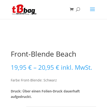
Front-Blende Beach
Preisspanne:
19,95
€
–
20,95
€
inkl. MwSt.
19,95 €
bis
Farbe Front-Blende: Schwarz
20,95 €
Druck: Über einen Folien-Druck dauerhaft
aufgedruckt.