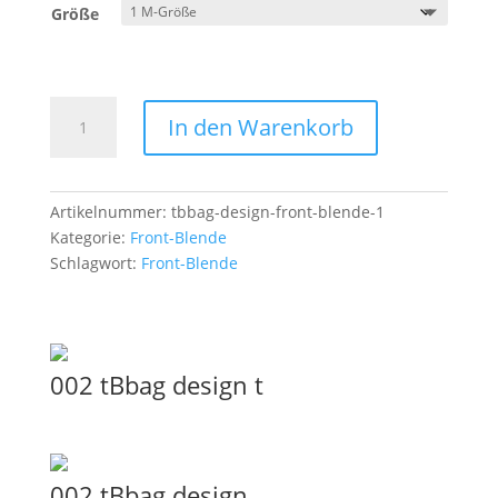
Größe
Front-
In den Warenkorb
Blende
Beach
Menge
Artikelnummer:
tbbag-design-front-blende-1
Kategorie:
Front-Blende
Schlagwort:
Front-Blende
002 tBbag design t
002 tBbag design