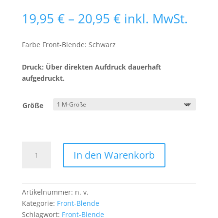
Preisspanne:
19,95
€
–
20,95
€
inkl. MwSt.
19,95 €
bis
Farbe Front-Blende: Schwarz
20,95 €
Druck: Über direkten Aufdruck dauerhaft
aufgedruckt.
Größe
Front-
In den Warenkorb
Blende
Totenkopf
mit
Gasmaske
Artikelnummer:
n. v.
1
Kategorie:
Front-Blende
Menge
Schlagwort:
Front-Blende