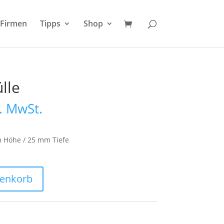
Firmen
Tipps
Shop
lle
icher
eller
l. MwSt.
s
n
 €.
 Höhe / 25 mm Tiefe
renkorb