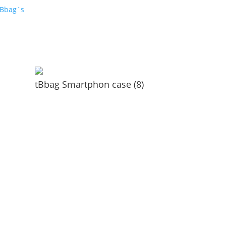
tBbag´s
tBbag Smartphon case (8)