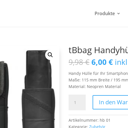
Produkte
tBbag Handyhü
Ursprüngl
Aktu
9,98
€
6,00
€
ink
Preis
Prei
war:
ist:
Handy Hülle für Ihr Smartpho
9,98 €
6,00
Maße: 115 mm Breite / 195 mm
Material: Neopren Material
tBbag
In den Wa
Handyhülle
Menge
Artikelnummer:
hb 01
Kategorie:
Zubehör