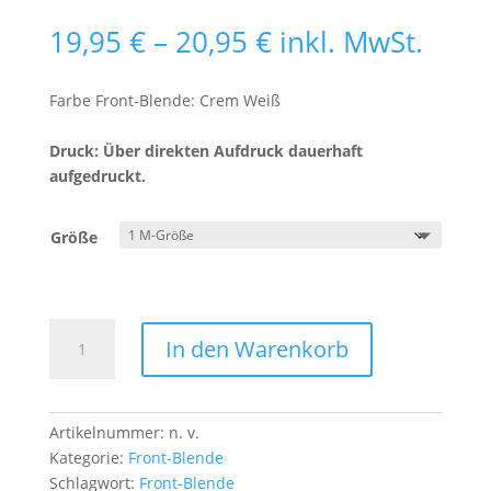
Preisspanne:
19,95
€
–
20,95
€
inkl. MwSt.
19,95 €
bis
Farbe Front-Blende: Crem Weiß
20,95 €
Druck: Über direkten Aufdruck dauerhaft
aufgedruckt.
Größe
Front-
In den Warenkorb
Blende
Bauarbeiter
2
w
Artikelnummer:
n. v.
Menge
Kategorie:
Front-Blende
Schlagwort:
Front-Blende