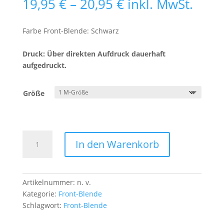
Preisspanne:
19,95
€
–
20,95
€
inkl. MwSt.
19,95 €
bis
Farbe Front-Blende: Schwarz
20,95 €
Druck: Über direkten Aufdruck dauerhaft
aufgedruckt.
Größe
Front-
In den Warenkorb
Blende
Pandabär
Menge
Artikelnummer:
n. v.
Kategorie:
Front-Blende
Schlagwort:
Front-Blende