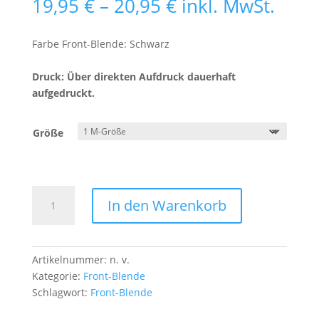
Preisspanne:
19,95
€
–
20,95
€
inkl. MwSt.
19,95 €
bis
Farbe Front-Blende: Schwarz
20,95 €
Druck: Über direkten Aufdruck dauerhaft
aufgedruckt.
Größe
Front-
In den Warenkorb
Blende
Frosch
Menge
Artikelnummer:
n. v.
Kategorie:
Front-Blende
Schlagwort:
Front-Blende