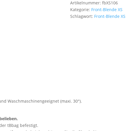
Artikelnummer:
fbXS106
Motorbike
Kategorie:
Front-Blende XS
Menge
Schlagwort:
Front-Blende XS
g und Waschmaschinengeeignet (maxi. 30°).
belieben.
der tBbag befestigt.