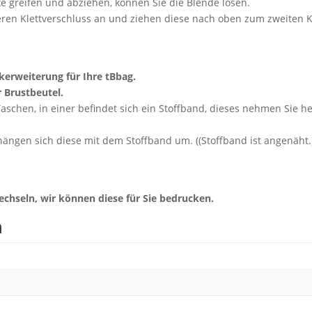
e greifen und abziehen, können Sie die Blende lösen.
eren Klettverschluss an und ziehen diese nach oben zum zweiten K
ikerweiterung für Ihre tBbag.
r Brustbeutel.
Taschen, in einer befindet sich ein Stoffband, dieses nehmen Sie 
gen sich diese mit dem Stoffband um. ((Stoffband ist angenäht.)) 
echseln, wir können diese für Sie bedrucken.
n