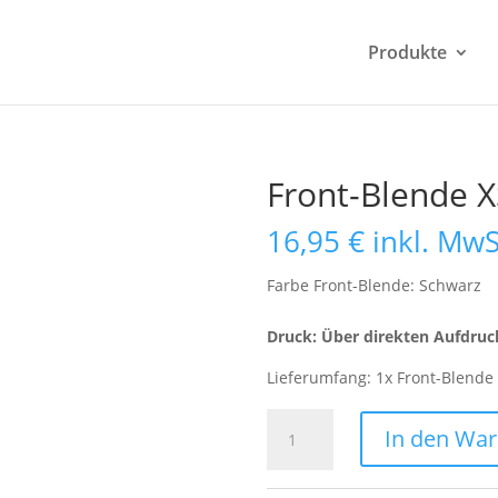
Produkte
Front-Blende 
16,95
€
inkl. MwS
Farbe Front-Blende: Schwarz
Druck: Über direkten Aufdruc
Lieferumfang: 1x Front-Blende
Front-
In den Wa
Blende
XS
Design