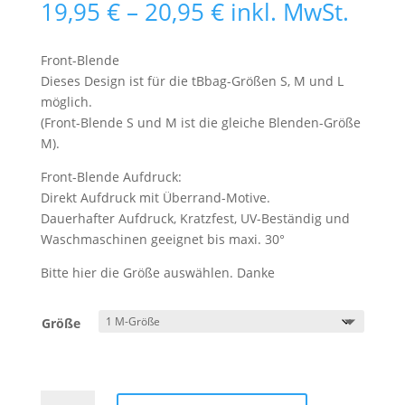
Preisspanne:
19,95
€
–
20,95
€
inkl. MwSt.
19,95 €
bis
Front-Blende
20,95 €
Dieses Design ist für die tBbag-Größen S, M und L
möglich.
(Front-Blende S und M ist die gleiche Blenden-Größe
M).
Front-Blende Aufdruck:
Direkt Aufdruck mit Überrand-Motive.
Dauerhafter Aufdruck, Kratzfest, UV-Beständig und
Waschmaschinen geeignet bis maxi. 30°
Bitte hier die Größe auswählen. Danke
Größe
Front-