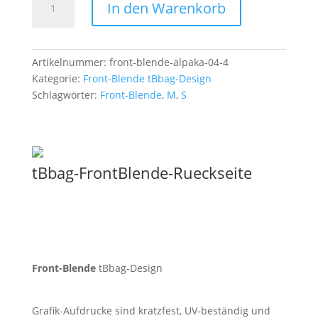
In den Warenkorb
Blende
Energie
02
Menge
Artikelnummer:
front-blende-alpaka-04-4
Kategorie:
Front-Blende tBbag-Design
Schlagwörter:
Front-Blende
,
M
,
S
tBbag-FrontBlende-Rueckseite
Front-Blende
tBbag-Design
Grafik-Aufdrucke sind kratzfest, UV-beständig und