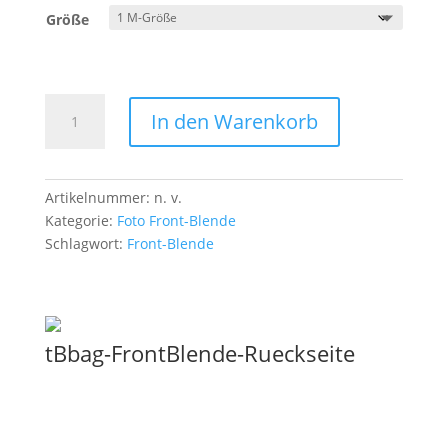
Größe
Front-
In den Warenkorb
Blende
Haussperling
2
Menge
Artikelnummer:
n. v.
Kategorie:
Foto Front-Blende
Schlagwort:
Front-Blende
tBbag-FrontBlende-Rueckseite