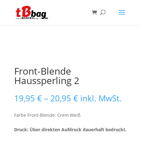
Front-Blende
Haussperling 2
Preisspanne:
19,95
€
–
20,95
€
inkl. MwSt.
19,95 €
bis
Farbe Front-Blende: Crem Weiß
20,95 €
Druck: Über direkten Aufdruck dauerhaft bedruckt.