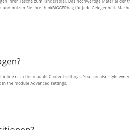
en Ihrer Tasche zum Kinderspiel. Das hochwertige Material der t
n und nutzen Sie Ihre thinkBIGGERbag für jede Gelegenheit. Machen 
agen?
t inline or in the module Content settings. You can also style ever
xt in the module Advanced settings.
itionen?