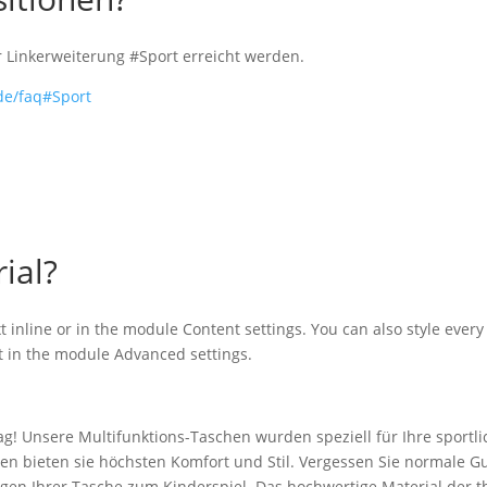
r Linkerweiterung #Sport erreicht werden.
.de/faq#Sport
ial?
t inline or in the module Content settings. You can also style ever
xt in the module Advanced settings.
g! Unsere Multifunktions-Taschen wurden speziell für Ihre sportli
en bieten sie höchsten Komfort und Stil. Vergessen Sie normale G
en Ihrer Tasche zum Kinderspiel. Das hochwertige Material der t