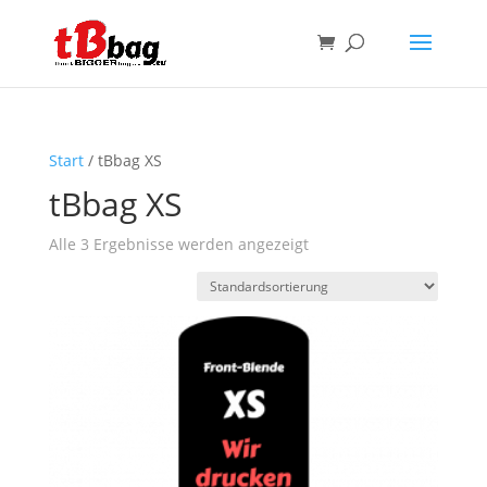
Start
/ tBbag XS
tBbag XS
Alle 3 Ergebnisse werden angezeigt